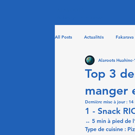
ALAROOTS
​Auberge de jeunesse
All Posts
Actualités
Fakarava
Alaroots Huahine
Top 3 de
manger e
Dernière mise à jour :
14 
1 - Snack RI
↔ 5 min à pied de l
Type de cuisine : Pi