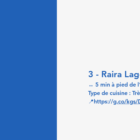
3 - Raira La
↔ 5 min à pied de 
Type de cuisine : Tr
📍https://
g.co/kgs