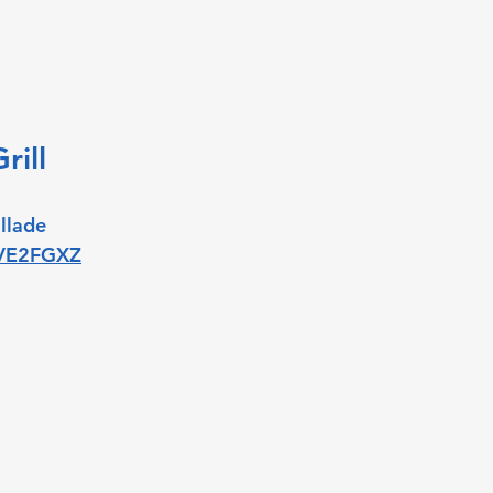
rill 
illade
/VE2FGXZ