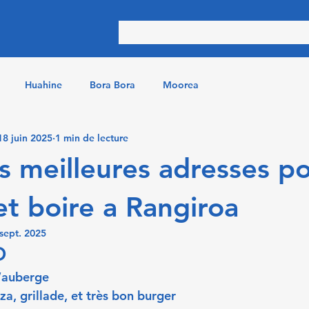
Huahine
Bora Bora
Moorea
18 juin 2025
1 min de lecture
s meilleures adresses p
t boire a Rangiroa
sept. 2025
O
’auberge 
zza, grillade, et très bon burger