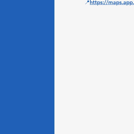
📍
https://
maps.app