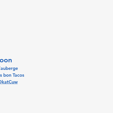
goon
l’auberge
ès bon Tacos
/DkatCuw