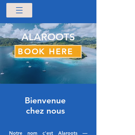
ALAROOTS
BOOK HERE
Bienvenue
chez nous
Notre nom c'est Alaroots —